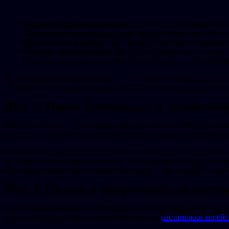
Тип автомобиля
: Компактный хэтчбек, внедорожник ил
Технические характеристики
: Важны объем двигателя, 
Год выпуска и пробег
: Чем новее автомобиль и меньше е
История эксплуатации
: Проверка истории авто поможе
сервисы для получения отчетов об участии в ДТП, прове
Выбор корейского автомобиля — это ответственный шаг, и при
техническое состояние машины и убедиться в соответствии все
Шаг 2: Поиск поставщика и заключени
Следующий этап — это выбор компании, которая займется экс
потратить время на исследование рынка и обратить внимание
Компании, которые давно работают в этой сфере, заслуживают
на специализированных форумах. Заключение контракта должн
все пункты сделки прописаны в договоре — это поможет избе
Шаг 3: Оплата и оформление документ
После выбора корейского автомобиля и подтверждения заказа,
для последующего прохождения процедуры
растаможки корейс