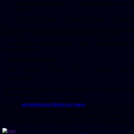
Утилизационный сбор
: Этот сбор взимается за все авто
средства.
После оплаты всех сборов необходимо подготовить документы 
Основные нюансы, которые важно учесть новичк
Проверка соответствия автомобиля российским стандартам
Не все корейские автомобили могут пройти сертификацию в Ро
законодательства.
Дополнительные расходы
Помимо таможенных пошлин и НДС, могут возникнуть расходы 
Сроки доставки
Доставка авто из Кореи может затянуться из-за погодных усло
запасом времени.
Покупка
автомобиля из Кореи под заказ
— это выгодное и удоб
учитывая все ключевые моменты, покупатели могут минимизир
правильно подобранного поставщика, корректного оформления
шаги, можно получить автомобиль из Кореи с минимальными за