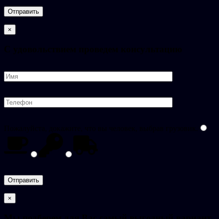
×
C удовольствием проведем консультацию
Пожалуйста, докажите, что вы человек, выбрав
грузовик
.
×
Мы подберем для Вас самый выгодный вариант