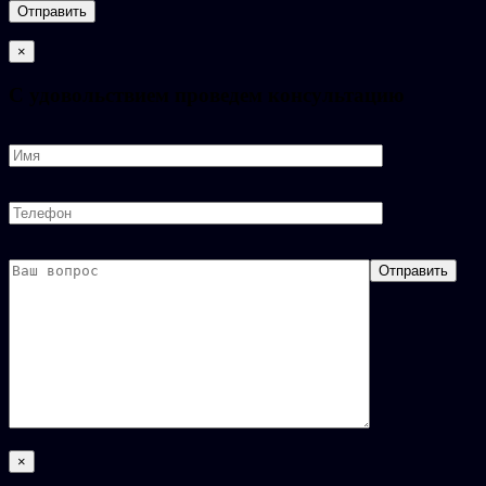
×
C удовольствием проведем консультацию
×