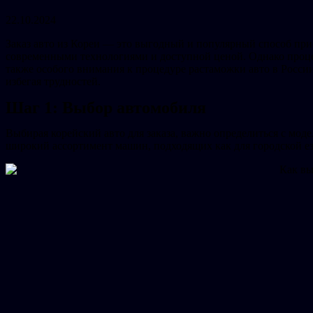
22.10.2024
Заказ авто из Кореи — это выгодный и популярный способ пр
современными технологиями и доступной ценой. Однако процес
также особого внимания к процедуре растаможки авто в России
избегая трудностей.
Шаг 1: Выбор автомобиля
Выбирая корейский авто для заказа, важно определиться с моде
широкий ассортимент машин, подходящих как для городской ез