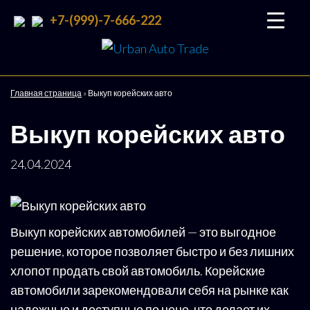
+7-(999)-7-666-222
Urban
Подбор
и
Auto
доставка
Trade
авто со
Главная страница
»
Выкуп корейских авто
всего
мира
Выкуп корейских авто
24.04.2024
Выкуп корейских автомобилей — это выгодное
решение, которое позволяет быстро и без лишних
хлопот продать свой автомобиль. Корейские
автомобили зарекомендовали себя на рынке как
надежные и доступные по цене, что делает их