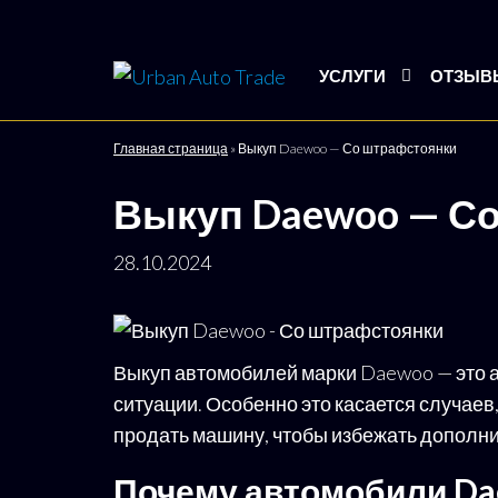
Urban
Подбор
УСЛУГИ
ОТЗЫВ
и
Auto
доставка
Trade
авто со
Главная страница
»
Выкуп Daewoo — Со штрафстоянки
всего
мира
Выкуп Daewoo — С
28.10.2024
Выкуп автомобилей марки Daewoo — это а
ситуации. Особенно это касается случаев
продать машину, чтобы избежать дополни
Почему автомобили Da