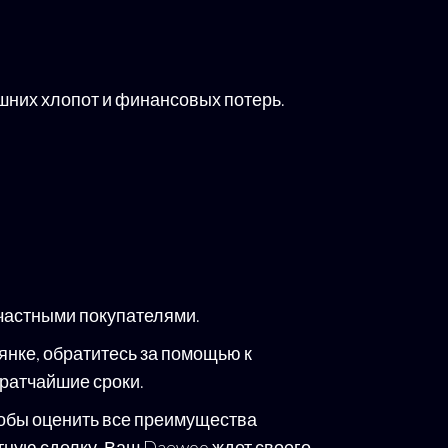
них хлопот и финансовых потерь.
 частными покупателями.
нке, обратитесь за помощью к
кратчайшие сроки.
чтобы оценить все преимущества
тную сделку. Ваш Daewoo ждет своего