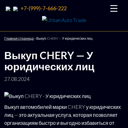
+7-(999)-7-666-222
Urban
Подбор
и
Auto
доставка
Trade
авто со
Главная страница
»
Выкуп CHERY — У юридических лиц
всего
мира
Выкуп CHERY — У
юридических лиц
27.08.2024
Выкуп автомобилей марки CHERY у юридических
лиц — это актуальная услуга, которая позволяет
организациям быстро и выгодно избавиться от