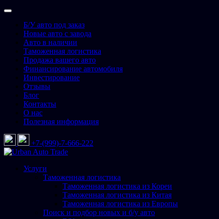
Перейти
к
Б/У авто под заказ
содержимому
Новые авто с завода
Авто в наличии
Таможенная логистика
Продажа вашего авто
Финансирование автомобиля
Инвестирование
Отзывы
Блог
Контакты
О нас
Полезная информация
+7-(999)-7-666-222
Urban Auto Trade
Подбор и доставка авто со всего мира
Услуги
Таможенная логистика
Таможенная логистика из Кореи
Таможенная логистика из Китая
Таможенная логистика из Европы
Поиск и подбор новых и б/у авто