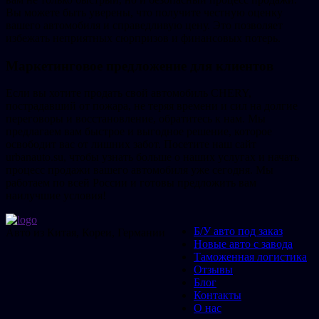
Вы можете быть уверены, что получите честную оценку
вашего автомобиля и справедливую цену. Это позволяет
избежать неприятных сюрпризов и финансовых потерь.
Маркетинговое предложение для клиентов
Если вы хотите продать свой автомобиль CHERY,
пострадавший от пожара, не теряя времени и сил на долгие
переговоры и восстановление, обратитесь к нам. Мы
предлагаем вам быстрое и выгодное решение, которое
освободит вас от лишних забот. Посетите наш сайт
urbanauto.su, чтобы узнать больше о наших услугах и начать
процесс продажи вашего автомобиля уже сегодня. Мы
работаем по всей России и готовы предложить вам
наилучшие условия!
Б/У авто под заказ
Авто из Китая, Кореи, Германии
Новые авто с завода
Таможенная логистика
Отзывы
Блог
Контакты
О нас