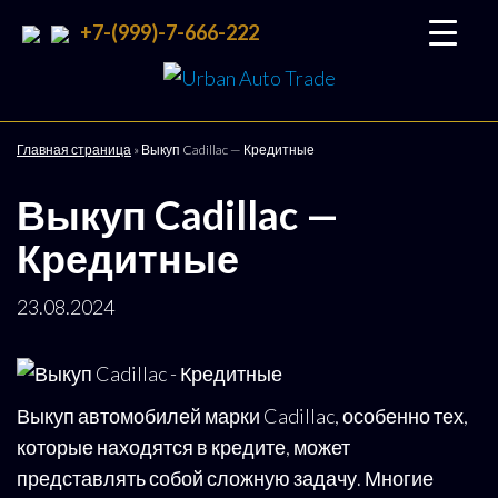
+7-(999)-7-666-222
Urban
Подбор
и
Auto
доставка
Trade
авто со
Главная страница
»
Выкуп Cadillac — Кредитные
всего
мира
Выкуп Cadillac —
Кредитные
23.08.2024
Выкуп автомобилей марки Cadillac, особенно тех,
которые находятся в кредите, может
представлять собой сложную задачу. Многие