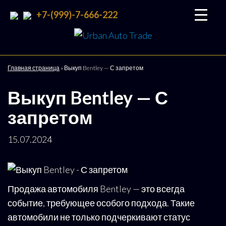
+7-(999)-7-666-222
Urban
Подбор
и
Auto
доставка
Trade
авто со
Главная страница
»
Выкуп Bentley — С запретом
всего
мира
Выкуп Bentley — С
запретом
15.07.2024
Продажа автомобиля Bentley — это всегда
событие, требующее особого подхода. Такие
автомобили не только подчеркивают статус