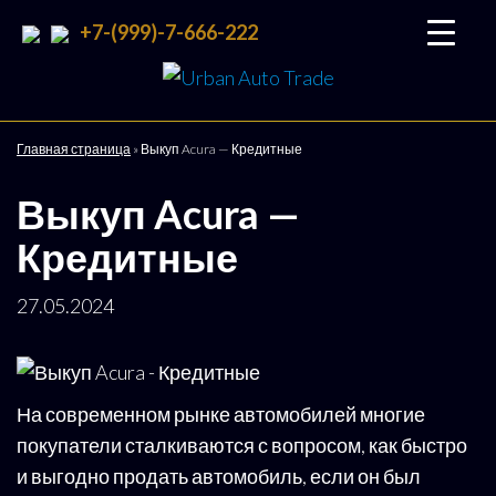
+7-(999)-7-666-222
Urban
Подбор
и
Auto
доставка
Trade
авто со
Главная страница
»
Выкуп Acura — Кредитные
всего
мира
Выкуп Acura —
Кредитные
27.05.2024
На современном рынке автомобилей многие
покупатели сталкиваются с вопросом, как быстро
и выгодно продать автомобиль, если он был