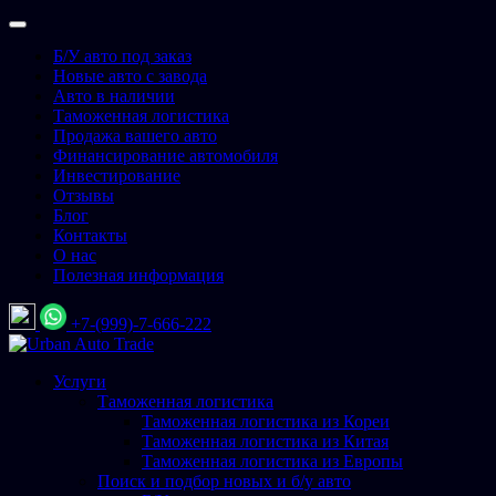
Перейти
к
Б/У авто под заказ
содержимому
Новые авто с завода
Авто в наличии
Таможенная логистика
Продажа вашего авто
Финансирование автомобиля
Инвестирование
Отзывы
Блог
Контакты
О нас
Полезная информация
+7-(999)-7-666-222
Urban Auto Trade
Подбор и доставка авто со всего мира
Услуги
Таможенная логистика
Таможенная логистика из Кореи
Таможенная логистика из Китая
Таможенная логистика из Европы
Поиск и подбор новых и б/у авто