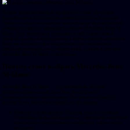
В наше время автомобиль является не только средством
передвижения, но и важным элементом статуса и имиджа.
Одной из самых популярных моделей среди автолюбителей,
ценящих комфорт и надежность, является Mercedes-Benz M-
klasse. Этот автомобиль совмещает в себе премиальный
комфорт, высокую проходимость и впечатляющую динамику.
Если вы мечтаете стать обладателем этого автомобиля,
компания «urbanauto.su» поможет вам в подборе и доставке
Mercedes-Benz M-klasse из-за рубежа.
Почему стоит выбрать Mercedes-Benz
M-klasse
Mercedes-Benz M-klasse — это автомобиль, который
отличается элегантным дизайном, мощностью и
инновационными технологиями. Вот несколько причин,
почему стоит обратить внимание на эту модель:
Комфорт и безопасность: Система полного привода,
усовершенствованная подвеска и современные системы
безопасности обеспечивают комфортное и безопасное
вождение.