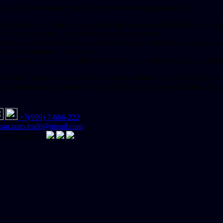
ссию. Вот основные этапы, которые необходимо пройти:
о партнера, который занимается привозом автомобилей из-за гр
брать и оформить все необходимые документы.
рским или наземным транспортом. Важно, чтобы транспортировк
ходимых пошлин и налогов.
вы сможете получить свой автомобиль и начать его эксплуатаци
ia Soul — идеальный выбор. А чтобы процесс покупки и доставки
ифицированную помощь на всех этапах привоза автомобиля. Не у
+7(999) 7-666-222
ban.auto.trade@gmail.com
 в соц-сетях