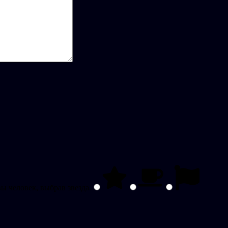
вы человек, выбрав
звезда
.