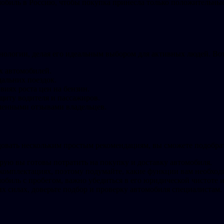
омобиль в Россию, чтобы покупка принесла только положительные
ехнологии, делая его идеальным выбором для активных людей. Во
х автомобилей.
альних поездок.
виях роста цен на бензин.
иту водителя и пассажиров.
ленными отзывами владельцев.
довать нескольким простым рекомендациям, вы сможете подобра
орую вы готовы потратить на покупку и доставку автомобиля.
 комплектациях, поэтому подумайте, какие функции вам необход
обиль с пробегом, важно убедиться в его юридической чистоте 
х силах, доверьте подбор и проверку автомобиля специалистам.