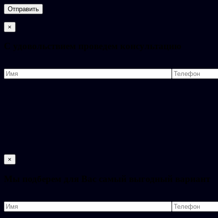
×
C удовольствием проведем консультацию
×
Мы подберем для Вас самый выгодный вариант