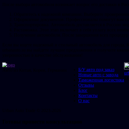
После выбора автомобиля возникает вопрос его доставки в Ро
Обратитесь к надежной компании. Выберите проверенног
Оформление документов. Профессионалы помогут вам со
Транспортировка. Автомобиль доставляется в Россию мо
Растаможка. Этот этап включает в себя уплату всех необ
Получение автомобиля. После завершения всех процедур 
Если вы ищете надежный и стильный автомобиль для города, K
urbanauto.su вы найдете лучшие предложения и получите квал
уверенностью в качестве обслуживания!
Б/У авто под заказ
Авто из Китая, Кореи, Германии
ur
Новые авто с завода
Мы
Таможенная логистика
Отзывы
Блог
Контакты
О нас
Urban
Auto
Trade © 2023-2026
Готовы провести консультацию