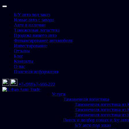
Перейти
к
Б/У авто под заказ
содержимому
Новые авто с завода
Авто в наличии
Таможенная логистика
Продажа вашего авто
Финансирование автомобиля
Инвестирование
Отзывы
Блог
Контакты
О нас
Полезная информация
+7-(999)-7-666-222
Услуги
Urban Auto Trade
Подбор и доставка авто со всего мира
Таможенная логистика
Таможенная логистика из 
Таможенная логистика из 
Таможенная логистика из 
Поиск и подбор новых и б/у авто
Б/У авто под заказ