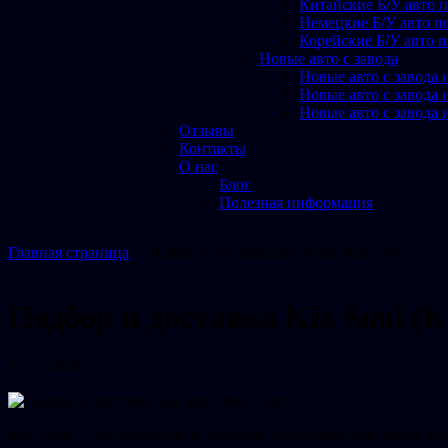
Китайские Б/У авто п
Немецкие Б/У авто по
Корейские Б/У авто п
Новые авто с завода
Новые авто с завода 
Новые авто с завода 
Новые авто с завода 
Отзывы
Контакты
О нас
Блог
Полезная информация
Главная страница
»
Подбор и доставка Kia Soul (Киа Соул)
Подбор и доставка Kia Soul (
11.02.2024
Киа Соул — это автомобиль, который привлекает внимание св