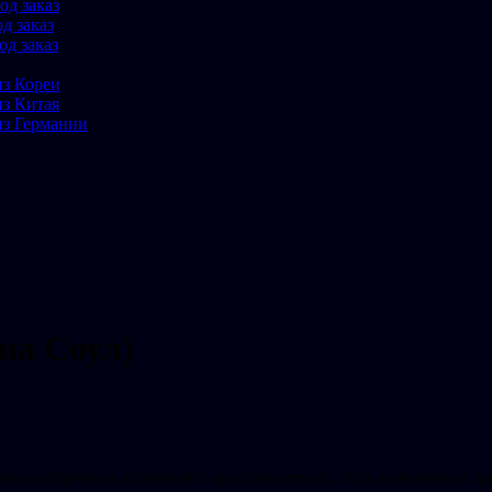
од заказ
д заказ
од заказ
из Кореи
из Китая
из Германии
Киа Соул)
оим необычным дизайном и практичностью. Этот компактный кро