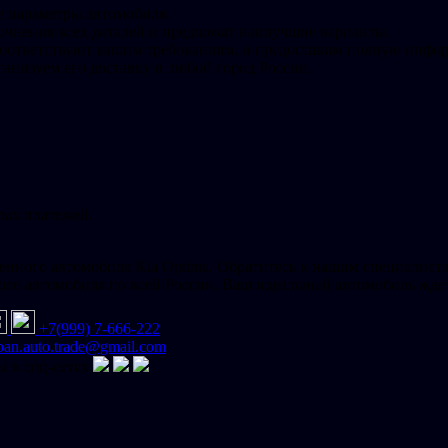
е параметры автомобиля.
очнения всех деталей и предложат наилучшие варианты.
соответствуют вашим требованиям, и предоставим полную инфор
ганизуем его доставку в любой город России.
тых платежей.
енного автомобиля Kia Optima. Обратитесь к нашим специалистам
го автомобиля по всей России. Ваш идеальный автомобиль ждет
+7(999) 7-666-222
ban.auto.trade@gmail.com
 в соц-сетях