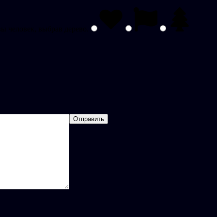
вы человек, выбрав
дерево
.