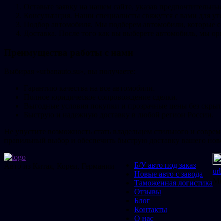
Оставьте заявку на нашем сайте, указав предпочтительны
Консультация. Наши специалисты свяжутся с вами для ут
Подбор автомобиля. Мы подберем автомобили, которые 
Доставка. После того как вы выберете автомобиль, мы ор
Преимущества работы с нами
Выбирая «urbanauto.su», вы получаете:
Гарантию качества на все автомобили.
Полное юридическое сопровождение сделки.
Выгодные условия покупки и прозрачные цены без скры
Быструю и надежную доставку в любой регион России.
Не упустите возможность стать владельцем стильного и соврем
правильный выбор и обеспечить быструю доставку вашего ново
Б/У авто под заказ
Авто из Китая, Кореи, Германии
ur
Новые авто с завода
Мы
Таможенная логистика
Отзывы
Блог
Контакты
О нас