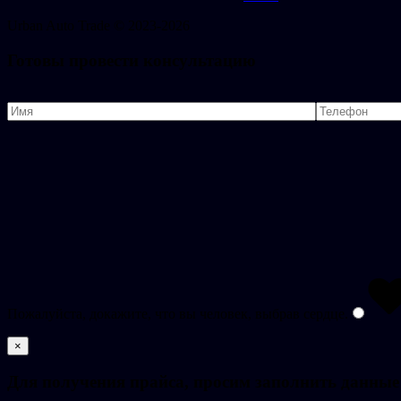
Urban
Auto
Trade © 2023-2026
Готовы провести консультацию
Пожалуйста, докажите, что вы человек, выбрав
сердце
.
×
Для получения прайса, просим заполнить данные