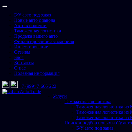
Перейти
к
Б/У авто под заказ
содержимому
Новые авто с завода
Авто в наличии
Таможенная логистика
Продажа вашего авто
Финансирование автомобиля
Инвестирование
Отзывы
Блог
Контакты
О нас
Полезная информация
+7-(999)-7-666-222
Услуги
Urban Auto Trade
Подбор и доставка авто со всего мира
Таможенная логистика
Таможенная логистика из 
Таможенная логистика из 
Таможенная логистика из 
Поиск и подбор новых и б/у авто
Б/У авто под заказ