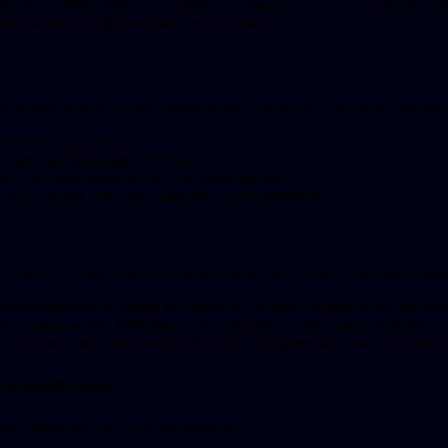
ка Kia Optima через наш сервис «urbanauto.su» станет для вас 
максимально комфортным и безопасным.
ий баланс между ценой и качеством. Основные преимущества вк
мание на дороге.
нными материалами отделки.
ые системы безопасности и мультимедиа.
ь идеальным для повседневного использования.
аспектов, чтобы подобрать комплектацию, соответствующую ваш
е максимальную сумму, которую вы готовы потратить на автомо
анты двигателей. Выберите тот, который соответствует вашему с
ы для вас, такие как кожаный салон, панорамный люк или пере
banauto.su»
втомобилей. Вот как это работает: