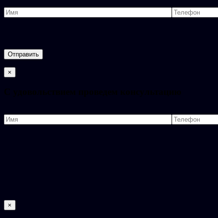
×
C удовольствием проведем консультацию
×