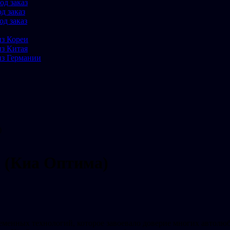
од заказ
д заказ
од заказ
из Кореи
из Китая
из Германии
)
a (Киа Оптима)
ременных технологий, которое завоевало доверие многих автолю