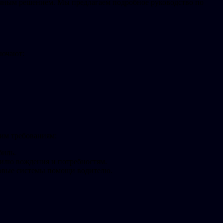
удачным решением. Мы предлагаем подробное руководство по
лючают:
им требованиям:
биль.
тилю вождения и потребностям.
довые системы помощи водителю.