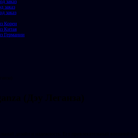
од заказ
д заказ
од заказ
из Кореи
из Китая
из Германии
ганза)
anza (Дэу Леганза)
тильный дизайн и надежность. Его привлекательный внешний ви