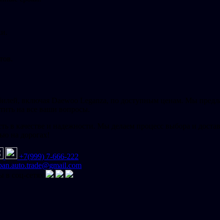
ки.
тов.
билей, включая Daewoo Leganza, по доступным ценам. Мы предла
тить на все ваши вопросы.
ость в качестве и надежности. Мы делаем процесс выбора и дос
ью на дорогах!
+7(999) 7-666-222
ban.auto.trade@gmail.com
 в соц-сетях