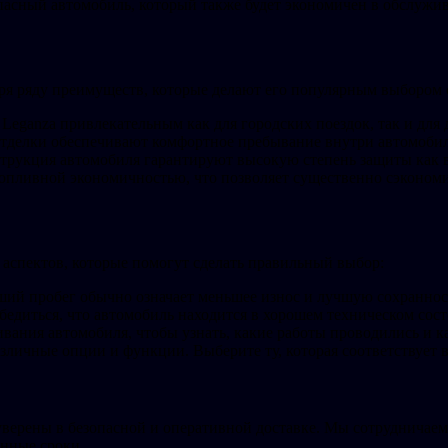
асный автомобиль, который также будет экономичен в обслужив
ря ряду преимуществ, которые делают его популярным выбором 
eganza привлекательным как для городских поездок, так и для 
отделки обеспечивают комфортное пребывание внутри автомобил
струкция автомобиля гарантируют высокую степень защиты как в
опливной экономичностью, что позволяет существенно сэкономи
аспектов, которые помогут сделать правильный выбор:
ший пробег обычно означает меньшее износ и лучшую сохраннос
убедиться, что автомобиль находится в хорошем техническом сос
вания автомобиля, чтобы узнать, какие работы проводились и к
зличные опции и функции. Выберите ту, которая соответствует
 уверены в безопасной и оперативной доставке. Мы сотрудничае
енные сроки.