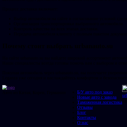
Процесс доставки включает:
Выбор автомобиля на сайте и согласование условий сдел
Организация транспортировки выбранного автомобиля.
Контроль качества на всех этапах доставки.
Передача автомобиля клиенту с полным пакетом докумен
Почему стоит выбрать urbanauto.su
На сайте urbanauto.su вы найдете широкий ассортимент автомо
Наши специалисты всегда готовы помочь вам с выбором и отве
Покупая автомобиль через urbanauto.su, вы получаете уверенн
Leganza уже сегодня и наслаждайтесь комфортом и безопасност
Б/У авто под заказ
Авто из Китая, Кореи, Германии
ur
Новые авто с завода
Мы
Таможенная логистика
Отзывы
Блог
Контакты
О нас