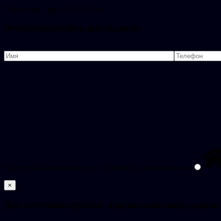
Urban
Auto
Trade © 2023-2026
Готовы провести консультацию
Пожалуйста, докажите, что вы человек, выбрав
дерево
.
×
Для получения прайса, просим заполнить данные