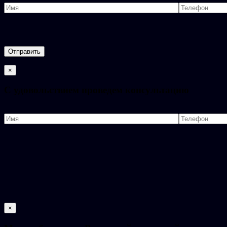
×
C удовольствием проведем консультацию
×