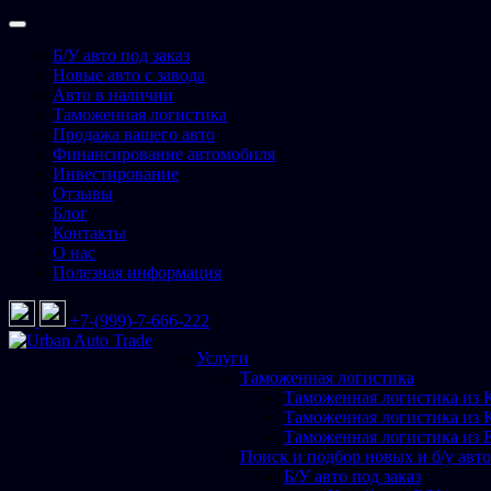
Перейти
к
Б/У авто под заказ
содержимому
Новые авто с завода
Авто в наличии
Таможенная логистика
Продажа вашего авто
Финансирование автомобиля
Инвестирование
Отзывы
Блог
Контакты
О нас
Полезная информация
+7-(999)-7-666-222
Услуги
Urban Auto Trade
Подбор и доставка авто со всего мира
Таможенная логистика
Таможенная логистика из 
Таможенная логистика из 
Таможенная логистика из 
Поиск и подбор новых и б/у авто
Б/У авто под заказ