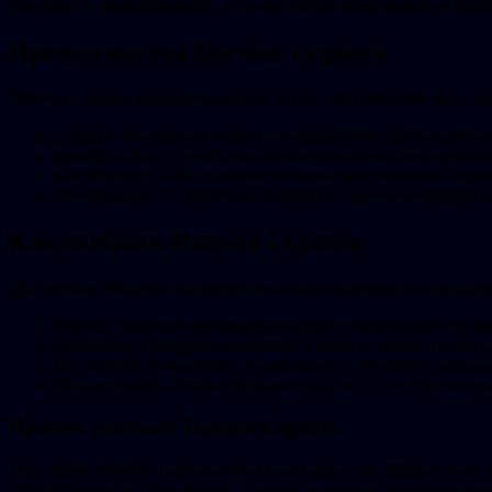
для многих автолюбителей. Если вы ищете комфортный и безоп
Преимущества Daewoo Leganza
Daewoo Leganza выделяется среди других автомобилей благода
Дизайн: Элегантные линии и современный облик делают L
Комфорт: Просторный салон и качественные материалы 
Безопасность: Современные системы безопасности и кон
Экономичность: Двигатель Leganza отличается хорошей т
Как выбрать Daewoo Leganza
При выборе Daewoo Leganza важно учесть несколько ключевых 
Пробег: Обратите внимание на пробег автомобиля. Мень
Состояние: Проверьте состояние кузова и салона, чтобы 
История обслуживания: Ознакомьтесь с историей обслужи
Комплектация: Разные комплектации могут предлагать ра
Процесс доставки Daewoo Leganza
При заказе Daewoo Leganza через наш сервис, вы можете быть
автомобиль будет доставлен в идеальном состоянии и в оговор