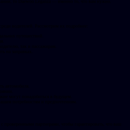
ании, то Daewoo Leganza — именно то, что вам нужно.
среди водителей. Рассмотрим их подробнее:
дальних путешествий.
я.
одителю, так и пассажирам.
ть на заправках.
ть автомобиля.
тоянии.
акие могут понадобиться в будущем.
 вашим потребностям и предпочтениям.
м с проверенными партнерами, чтобы гарантировать, что ваш