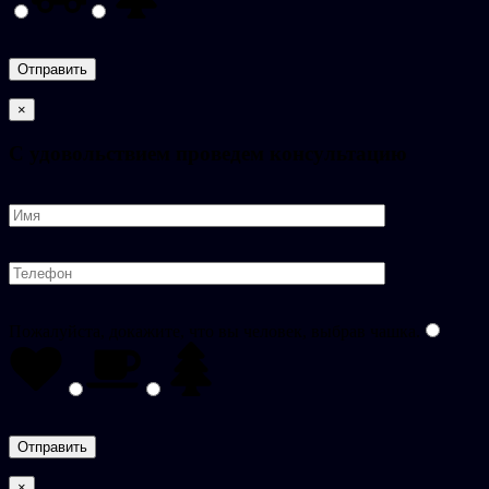
×
C удовольствием проведем консультацию
Пожалуйста, докажите, что вы человек, выбрав
чашка
.
×