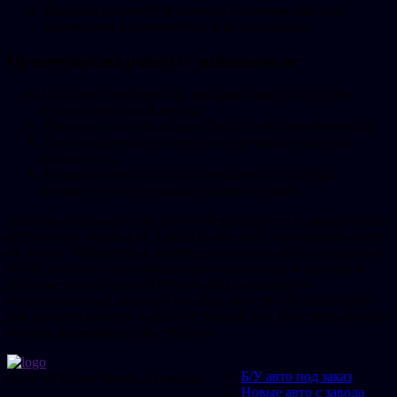
Передача автомобиля клиенту с полным пакетом
документов и готовностью к эксплуатации.
Преимущества работы с urbanauto.su
Опытные специалисты, которые помогут выбрать
автомобиль вашей мечты.
Прозрачность всех этапов сделки и полная отчетность.
Гарантия качества и юридическая чистота каждого
автомобиля.
Гибкие условия оплаты и возможность подбора
автомобиля под индивидуальный бюджет.
Если вы хотите стать обладателем роскошного и динамичного
автомобиля, такого как Audi SQ8, не стоит откладывать мечту
на потом. Обратитесь к профессионалам на сайте urbanauto.su,
чтобы получить квалифицированную помощь в подборе и
доставке автомобиля по России. Мы гарантируем
индивидуальный подход и высокое качество обслуживания
для каждого клиента. Сделайте первый шаг навстречу вашему
новому автомобилю уже сегодня!
Б/У авто под заказ
Авто из Китая, Кореи, Германии
Новые авто с завода