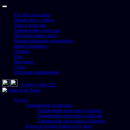
Перейти
к
Б/У авто под заказ
содержимому
Новые авто с завода
Авто в наличии
Таможенная логистика
Продажа вашего авто
Финансирование автомобиля
Инвестирование
Отзывы
Блог
Контакты
О нас
Полезная информация
+7-(999)-7-666-222
Urban Auto Trade
Подбор и доставка авто со всего мира
Услуги
Таможенная логистика
Таможенная логистика из Кореи
Таможенная логистика из Китая
Таможенная логистика из Европы
Поиск и подбор новых и б/у авто