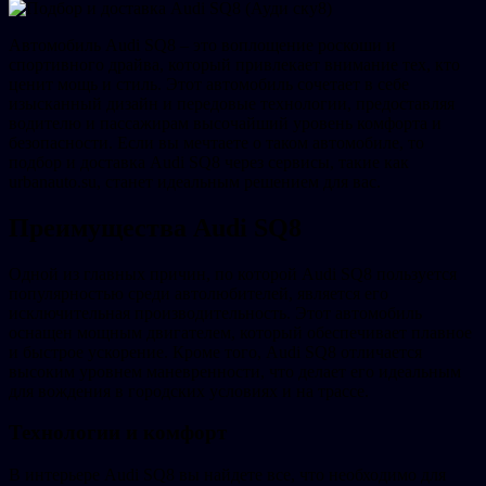
Автомобиль Audi SQ8 – это воплощение роскоши и
спортивного драйва, который привлекает внимание тех, кто
ценит мощь и стиль. Этот автомобиль сочетает в себе
изысканный дизайн и передовые технологии, предоставляя
водителю и пассажирам высочайший уровень комфорта и
безопасности. Если вы мечтаете о таком автомобиле, то
подбор и доставка Audi SQ8 через сервисы, такие как
urbanauto.su, станет идеальным решением для вас.
Преимущества Audi SQ8
Одной из главных причин, по которой Audi SQ8 пользуется
популярностью среди автолюбителей, является его
исключительная производительность. Этот автомобиль
оснащен мощным двигателем, который обеспечивает плавное
и быстрое ускорение. Кроме того, Audi SQ8 отличается
высоким уровнем маневренности, что делает его идеальным
для вождения в городских условиях и на трассе.
Технологии и комфорт
В интерьере Audi SQ8 вы найдете все, что необходимо для