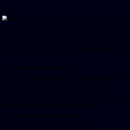
21.01.2025
В последние годы корейские автомобили завоевывают все
большую популярность на мировом авторынке. Это явление
объясняется множеством факторов, начиная от качества и
заканчивая инновациями. В данной статье мы рассмотрим,
почему именно корейские автомобили становятся все более
востребованными среди покупателей.
Качество и надежность
Одной из основных причин роста популярности корейских
автомобилей является их качество и надежность.
Производители, такие как Hyundai и Kia, значительно
улучшили свои позиции в рейтингах надежности. Они
предлагают автомобили, которые выдерживают испытание
временем и минимально нуждаются в ремонте.
Технологические инновации
Корейские автопроизводители активно внедряют