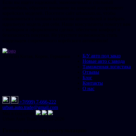
Если вы ищете надежный, экономичный и стильный
автомобиль, обратите внимание на широкий ассортимент
корейских моделей. Посетите сайт urbanauto.su, чтобы
ознакомиться с полным каталогом автомобилей и выбрать
идеальную модель для себя. Наши консультанты помогут вам
с выбором и оформлением сделки, обеспечив комфорт и
безопасность покупки. Не упустите возможность стать
владельцем современного корейского автомобиля!
Б/У авто под заказ
Авто из Китая, Кореи, Германии
Новые авто с завода
Таможенная логистика
Отзывы
Блог
Контакты
О нас
+7(999) 7-666-222
urban.auto.trade@gmail.com
Мы в соц-сетях
Urban
Auto
Trade © 2023-2026
Готовы провести консультацию