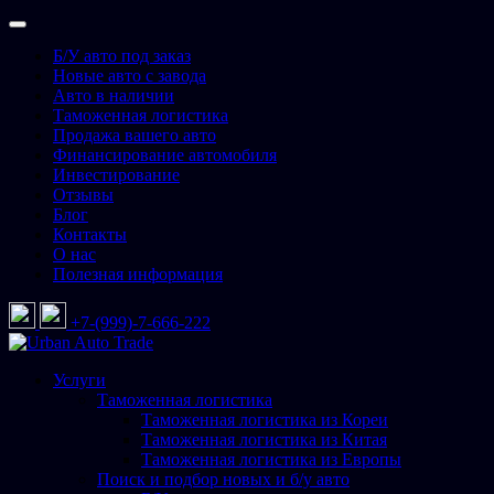
Перейти
к
Б/У авто под заказ
содержимому
Новые авто с завода
Авто в наличии
Таможенная логистика
Продажа вашего авто
Финансирование автомобиля
Инвестирование
Отзывы
Блог
Контакты
О нас
Полезная информация
+7-(999)-7-666-222
Urban Auto Trade
Подбор и доставка авто со всего мира
Услуги
Таможенная логистика
Таможенная логистика из Кореи
Таможенная логистика из Китая
Таможенная логистика из Европы
Поиск и подбор новых и б/у авто