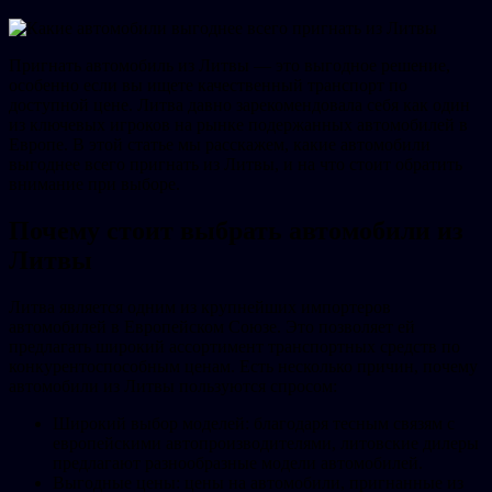
Пригнать автомобиль из Литвы — это выгодное решение,
особенно если вы ищете качественный транспорт по
доступной цене. Литва давно зарекомендовала себя как один
из ключевых игроков на рынке подержанных автомобилей в
Европе. В этой статье мы расскажем, какие автомобили
выгоднее всего пригнать из Литвы, и на что стоит обратить
внимание при выборе.
Почему стоит выбрать автомобили из
Литвы
Литва является одним из крупнейших импортеров
автомобилей в Европейском Союзе. Это позволяет ей
предлагать широкий ассортимент транспортных средств по
конкурентоспособным ценам. Есть несколько причин, почему
автомобили из Литвы пользуются спросом:
Широкий выбор моделей: благодаря тесным связям с
европейскими автопроизводителями, литовские дилеры
предлагают разнообразные модели автомобилей.
Выгодные цены: цены на автомобили, пригнанные из