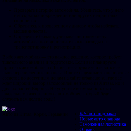
внимание на несколько важных аспектов:
Проверьте историю автомобиля. Убедитесь, что у него
нет скрытых повреждений или других неприятных
сюрпризов.
Обратитесь к проверенному дилеру, чтобы избежать
мошенничества.
Определите бюджет, учитывая не только цену
автомобиля, но и дополнительные расходы на
транспортировку и регистрацию.
Выбор автомобиля — это важное решение, которое требует
тщательного анализа и подготовки. Если вы планируете
пригнать автомобиль из Литвы, не забудьте учитывать все
вышеперечисленные нюансы. Ищите надежные транспортные
средства по доступным ценам на сайте urbanauto.su, где вас
ждет широкий выбор автомобилей не только из Литвы, но и
других частей Европы. Не упустите возможность стать
владельцем качественного автомобиля, который будет
служить вам долгие годы!
Б/У авто под заказ
Авто из Китая, Кореи, Германии
Новые авто с завода
Таможенная логистика
Отзывы