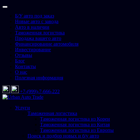
Перейти
к
Б/У авто под заказ
содержимому
Новые авто с завода
Авто в наличии
Таможенная логистика
Продажа вашего авто
Финансирование автомобиля
Инвестирование
Отзывы
Блог
Контакты
О нас
Полезная информация
+7-(999)-7-666-222
Urban Auto Trade
Подбор и доставка авто со всего мира
Услуги
Таможенная логистика
Таможенная логистика из Кореи
Таможенная логистика из Китая
Таможенная логистика из Европы
Поиск и подбор новых и б/у авто