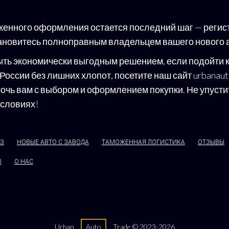
женного оформления остается последний шаг — регис
тановитесь полноправным владельцем вашего нового 
ть экономически выгодным решением, если подойти к 
России без лишних хлопот, посетите наш сайт urbana
мочь вам с выбором и оформлением покупки. Не упуст
условиях!
АЗ
НОВЫЕ АВТО С ЗАВОДА
ТАМОЖЕННАЯ ЛОГИСТИКА
ОТЗЫВЫ
Ы
О НАС
Urban
Auto
Trade © 2023-2026