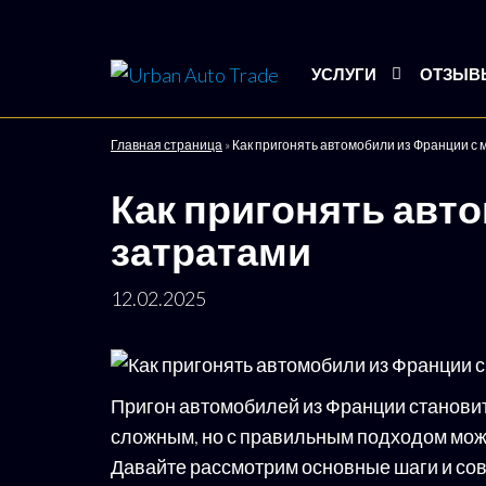
Urban
Подбор
УСЛУГИ
ОТЗЫВ
и
Auto
доставка
Trade
авто со
Главная страница
»
Как пригонять автомобили из Франции с
всего
мира
Как пригонять авт
затратами
12.02.2025
Пригон автомобилей из Франции становит
сложным, но с правильным подходом мож
Давайте рассмотрим основные шаги и сов